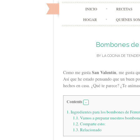
INICIO
RECETAS
HOGAR
QUIÉNES SO
Bombones de F
BY
LA COCINA DE TENDE
San Valentín
Como me gusta
, me gusta qu
Así que he estado pensando que un buen po
hechos en casa. ¿Qué te parece? ¿Te animas 
Contents
1.
Ingredientes para los bombones de Ferre
1.1.
Vamos a preparar nuestros bombon
1.2.
Comparte esto:
1.3.
Relacionado