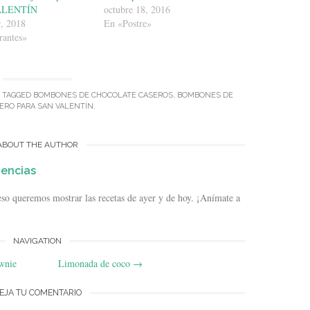
ALENTÍN
octubre 18, 2016
9, 2018
En «Postre»
rantes»
 TAGGED
BOMBONES DE CHOCOLATE CASEROS
,
BOMBONES DE
ERO PARA SAN VALENTÍN
.
ABOUT THE AUTHOR
dencias
so queremos mostrar las recetas de ayer y de hoy. ¡Anímate a
NAVIGATION
wnie
Limonada de coco
→
EJA TU COMENTARIO