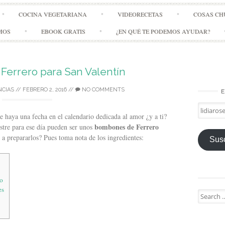
Skip
COCINA VEGETARIANA
VIDEORECETAS
COSAS CH
to
content
MOS
EBOOK GRATIS
¿EN QUÉ TE PODEMOS AYUDAR?
errero para San Valentín
NCIAS
//
FEBRERO 2, 2016
//
NO COMMENTS
E
lidiarose
e haya una fecha en el calendario dedicada al amor ¿y a ti?
bombones de Ferrero
stre para ese día pueden ser unos
a prepararlos? Pues toma nota de los ingredientes:
Susc
ro
es
Search
for: