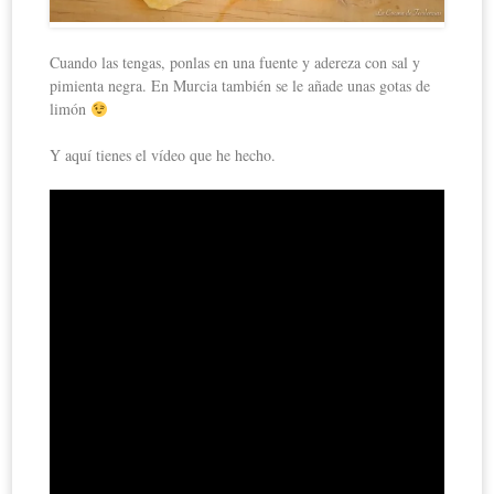
Cuando las tengas, ponlas en una fuente y adereza con sal y
pimienta negra. En Murcia también se le añade unas gotas de
limón
Y aquí tienes el vídeo que he hecho.