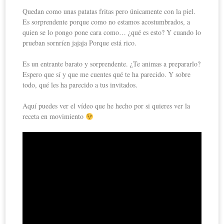
Quedan como unas patatas fritas pero únicamente con la piel.
Es sorprendente porque como no estamos acostumbrados, a
quien se lo pongo pone cara como… ¿qué es esto? Y cuando lo
prueban sornríen jajaja Porque está rico.
Es un entrante barato y sorprendente. ¿Te animas a prepararlo?
Espero que sí y que me cuentes qué te ha parecido. Y sobre
todo, qué les ha parecido a tus invitados.
Aquí puedes ver el vídeo que he hecho por si quieres ver la
receta en movimiento