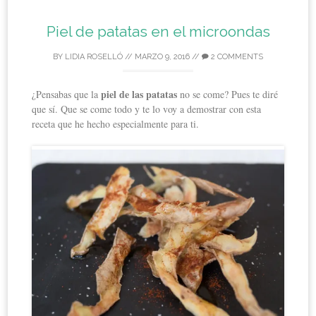
Piel de patatas en el microondas
BY
LIDIA ROSELLÓ
//
MARZO 9, 2016
//
2 COMMENTS
piel de las patatas
¿Pensabas que la
no se come? Pues te diré
que sí. Que se come todo y te lo voy a demostrar con esta
receta que he hecho especialmente para ti.