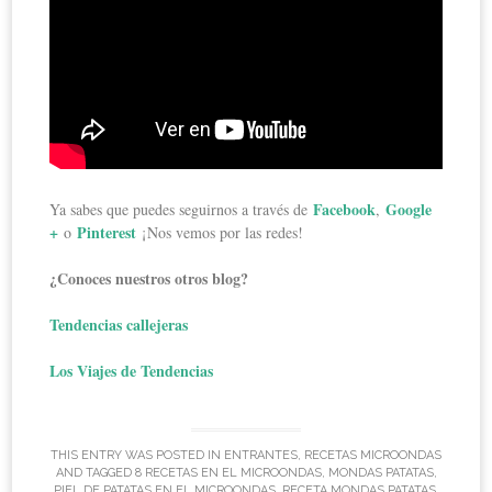
Facebook
Google
Ya sabes que puedes seguirnos a través de
,
+
Pinterest
o
¡Nos vemos por las redes!
¿Conoces nuestros otros blog?
Tendencias callejeras
Los Viajes de Tendencias
THIS ENTRY WAS POSTED IN
ENTRANTES
,
RECETAS MICROONDAS
AND TAGGED
8 RECETAS EN EL MICROONDAS
,
MONDAS PATATAS
,
PIEL DE PATATAS EN EL MICROONDAS
,
RECETA MONDAS PATATAS
.