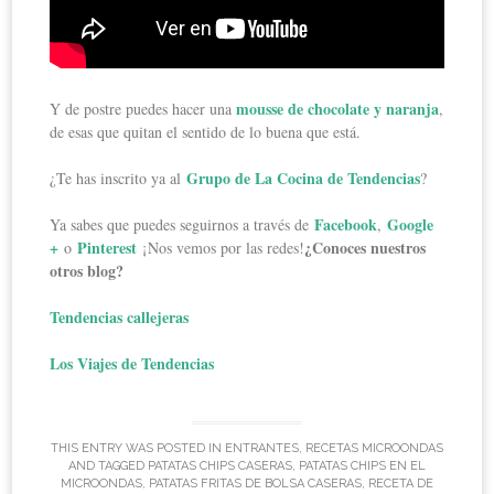
mousse de chocolate y naranja
Y de postre puedes hacer una
,
de esas que quitan el sentido de lo buena que está.
Grupo de La Cocina de Tendencias
¿Te has inscrito ya al
?
Facebook
Google
Ya sabes que puedes seguirnos a través de
,
+
Pinterest
¿Conoces nuestros
o
¡Nos vemos por las redes!
otros blog?
Tendencias callejeras
Los Viajes de Tendencias
THIS ENTRY WAS POSTED IN
ENTRANTES
,
RECETAS MICROONDAS
AND TAGGED
PATATAS CHIPS CASERAS
,
PATATAS CHIPS EN EL
MICROONDAS
,
PATATAS FRITAS DE BOLSA CASERAS
,
RECETA DE