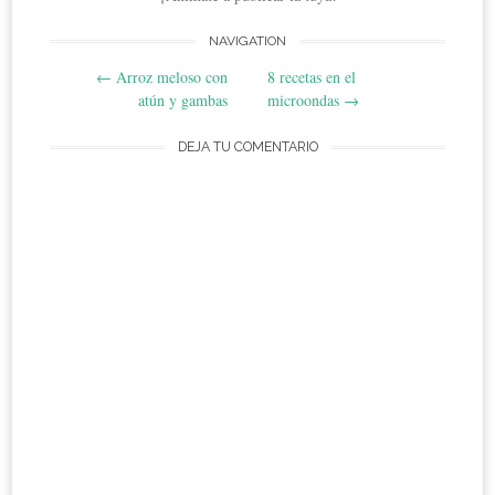
Post
NAVIGATION
←
Arroz meloso con
8 recetas en el
navigation
atún y gambas
microondas
→
DEJA TU COMENTARIO