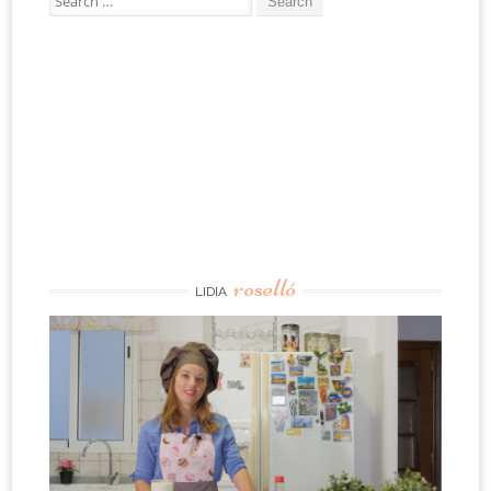
for:
roselló
LIDIA