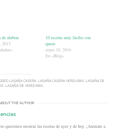
 de alubias
10 recetas muy fáciles con
, 2015
queso
aladas»
mayo 10, 2016
En «Blog»
GGED
LASAÑA CASERA
,
LASAÑA CASERA VERDURAS
,
LASAÑA DE
OS
,
LASAÑA DE VERDURAS
.
ABOUT THE AUTHOR
dencias
so queremos mostrar las recetas de ayer y de hoy. ¡Anímate a