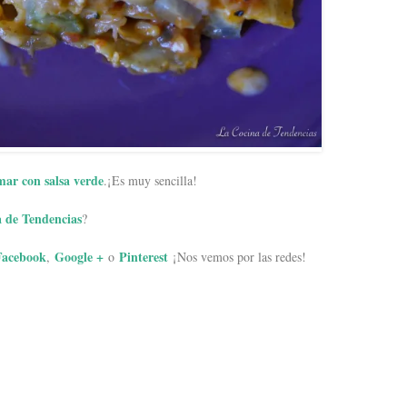
mar con salsa verde
.¡Es muy sencilla!
 de Tendencias
?
Facebook
Google +
Pinterest
,
o
¡Nos vemos por las redes!