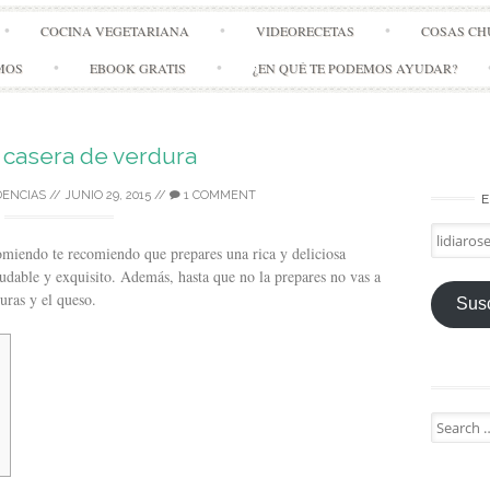
Skip
COCINA VEGETARIANA
VIDEORECETAS
COSAS CH
to
content
MOS
EBOOK GRATIS
¿EN QUÉ TE PODEMOS AYUDAR?
 casera de verdura
DENCIAS
//
JUNIO 29, 2015
//
1 COMMENT
E
lidiarose
comiendo te recomiendo que prepares una rica y deliciosa
ludable y exquisito. Además, hasta que no la prepares no vas a
duras y el queso.
Susc
Search
for: