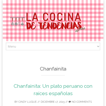
Skip
to
content
Chanfainita
Chanfainita: Un plato peruano con
raíces españolas
BY
CINDY LUQUE
//
DICIEMBRE 17, 2015
//
NO COMMENTS