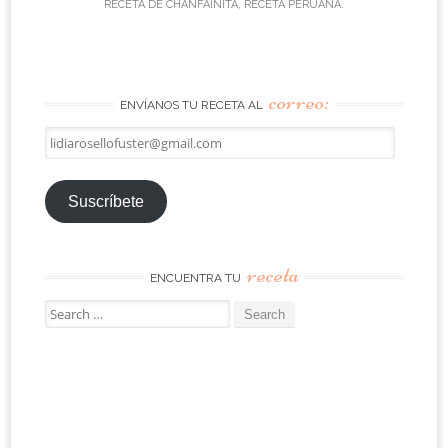
RECETA DE CHANFAINITA
,
RECETA PERUANA
.
correo:
ENVÍANOS TU RECETA AL
lidiarosellofuster@gmail.com
Suscríbete
receta
ENCUENTRA TU
Search
for: