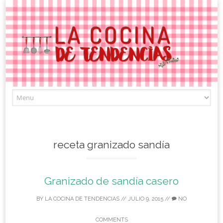
Skip
to
content
receta granizado sandía
Granizado de sandía casero
BY
LA COCINA DE TENDENCIAS
//
JULIO 9, 2015
//
NO
COMMENTS