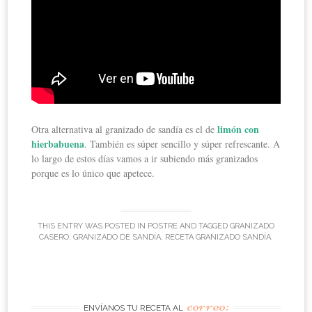
limón con
Otra alternativa al granizado de sandía es el de
hierbabuena
. También es súper sencillo y súper refrescante. A
lo largo de estos días vamos a ir subiendo más granizados
porque es lo único que apetece.
THIS ENTRY WAS POSTED IN
POSTRE
AND TAGGED
GRANIZADO
CASERO
,
GRANIZADO DE SANDÍA
,
RECETA GRANIZADO SANDÍA
.
correo:
ENVÍANOS TU RECETA AL