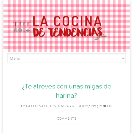
Skip
to
content
¿Te atreves con unas migas de
harina?
BY
LA COCINA DE TENDENCIAS
//
JULIO 27, 2015
//
NO
COMMENTS