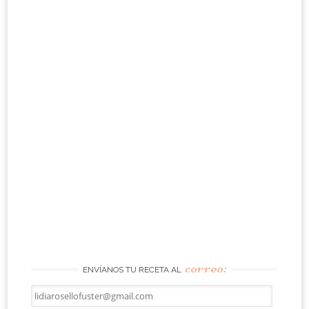
correo:
ENVÍANOS TU RECETA AL
lidiarosellofuster@gmail.com