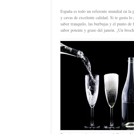
España es todo un referente mundial en la
y cavas de excelente calidad. Si te gusta l
sabor tranquilo, las burbujas y el punto de 
sabor potente y graso del jamón. ¡Un broche