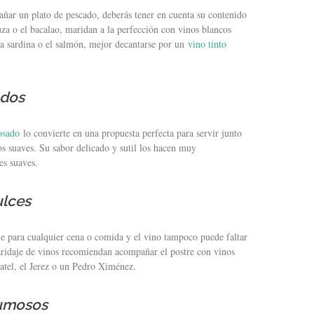
ñar un plato de pescado, deberás tener en cuenta su contenido
za o el bacalao, maridan a la perfección con vinos blancos
la sardina o el salmón, mejor decantarse por un
vino tinto
ados
osado
lo convierte en una propuesta perfecta para servir junto
sos suaves. Su sabor delicado y sutil los hacen muy
es suaves.
ulces
e para cualquier cena o comida y el vino tampoco puede faltar
ridaje de vinos recomiendan acompañar el postre con vinos
atel, el Jerez o un Pedro Ximénez.
pumosos