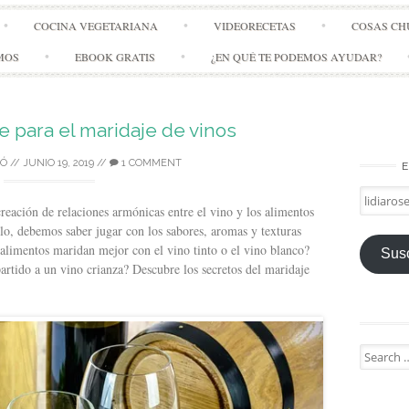
Skip
COCINA VEGETARIANA
VIDEORECETAS
COSAS CH
to
content
MOS
EBOOK GRATIS
¿EN QUÉ TE PODEMOS AYUDAR?
e para el maridaje de vinos
LÓ
//
JUNIO 19, 2019
//
1 COMMENT
E
lidiarose
creación de relaciones armónicas entre el vino y los alimentos
o, debemos saber jugar con los sabores, aromas y texturas
 alimentos maridan mejor con el vino tinto o el vino blanco?
Susc
artido a un vino crianza? Descubre los secretos del maridaje
Search
for: