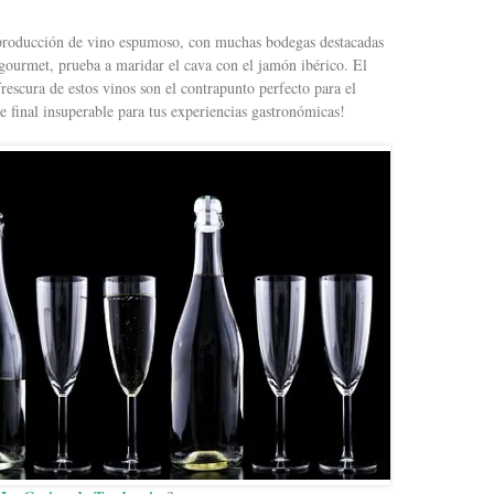
 producción de vino espumoso, con muchas bodegas destacadas
o gourmet, prueba a maridar el cava con el jamón ibérico. El
frescura de estos vinos son el contrapunto perfecto para el
 final insuperable para tus experiencias gastronómicas!