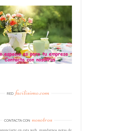
facilisimo.com
RED
nosotros
CONTACTA CON
anunciarte en esta web, mandarnos notas de