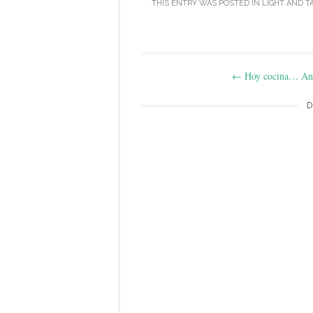
THIS ENTRY WAS POSTED IN
LIGHT
AND T
Post
←
Hoy cocina… An
navigation
D