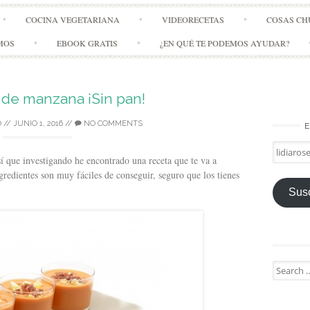
Skip
COCINA VEGETARIANA
VIDEORECETAS
COSAS CH
to
content
MOS
EBOOK GRATIS
¿EN QUÉ TE PODEMOS AYUDAR?
 de manzana ¡Sin pan!
Ó
//
JUNIO 1, 2016
//
NO COMMENTS
E
lidiarose
sí que investigando he encontrado una receta que te va a
ngredientes son muy fáciles de conseguir, seguro que los tienes
Susc
Search
for: