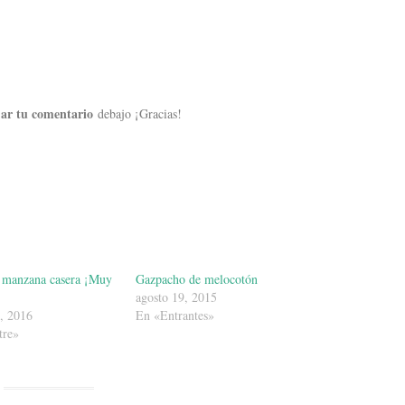
jar tu comentario
debajo ¡Gracias!
e manzana casera ¡Muy
Gazpacho de melocotón
agosto 19, 2015
, 2016
En «Entrantes»
tre»