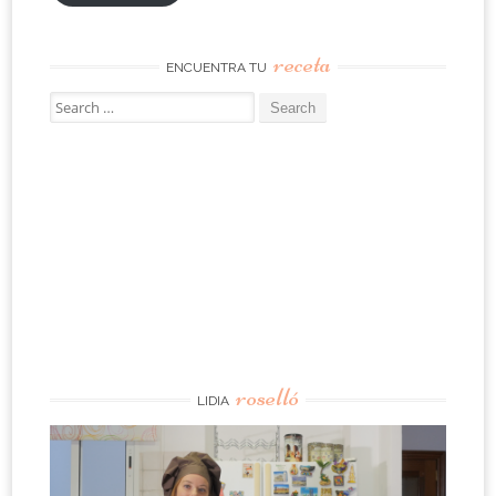
receta
ENCUENTRA TU
Search
for:
roselló
LIDIA