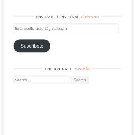
correo:
ENVÍANOS TU RECETA AL
lidiarosellofuster@gmail.com
Suscríbete
receta
ENCUENTRA TU
Search
for: