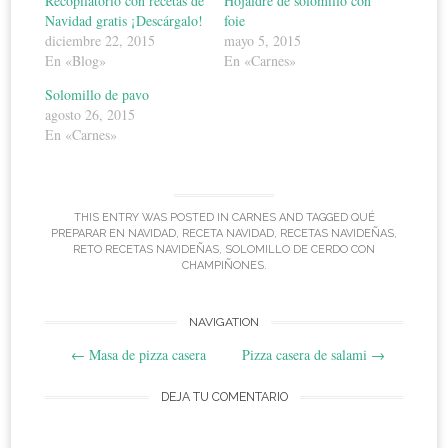
Recopilatorio con recetas de
Hojaldre de solomillo con
Navidad gratis ¡Descárgalo!
foie
diciembre 22, 2015
mayo 5, 2015
En «Blog»
En «Carnes»
Solomillo de pavo
agosto 26, 2015
En «Carnes»
THIS ENTRY WAS POSTED IN
CARNES
AND TAGGED
QUÉ
PREPARAR EN NAVIDAD
,
RECETA NAVIDAD
,
RECETAS NAVIDEÑAS
,
RETO RECETAS NAVIDEÑAS
,
SOLOMILLO DE CERDO CON
CHAMPIÑONES
.
Post
NAVIGATION
←
Masa de pizza casera
Pizza casera de salami
→
navigation
DEJA TU COMENTARIO