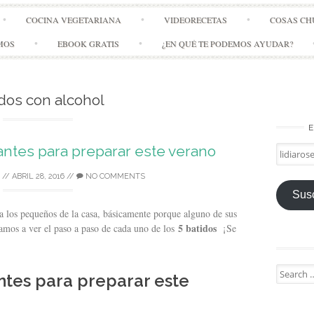
Skip
COCINA VEGETARIANA
VIDEORECETAS
COSAS CH
to
content
MOS
EBOOK GRATIS
¿EN QUÉ TE PODEMOS AYUDAR?
dos con alcohol
E
antes para preparar este verano
lidiarose
//
ABRIL 28, 2016
//
NO COMMENTS
Susc
 los pequeños de la casa, básicamente porque alguno de sus
5 batidos
vamos a ver el paso a paso de cada uno de los
¡Se
Search
ntes para preparar este
for: