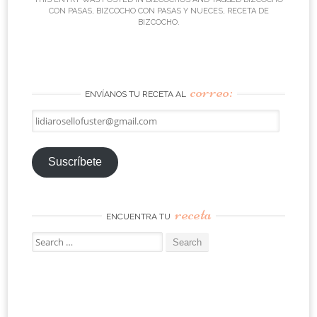
CON PASAS
,
BIZCOCHO CON PASAS Y NUECES
,
RECETA DE
BIZCOCHO
.
correo:
ENVÍANOS TU RECETA AL
lidiarosellofuster@gmail.com
Suscríbete
receta
ENCUENTRA TU
Search
for: