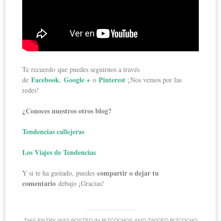
Te recuerdo que puedes seguirnos a través
Facebook
Google +
Pinterest
de
,
o
¡Nos vemos por las
redes!
¿Conoces nuestros otros blog?
Tendencias callejeras
Los Viajes de Tendencias
compartir o dejar tu
Y si te ha gustado, puedes
comentario
debajo ¡Gracias!
THIS ENTRY WAS POSTED IN
BIZCOCHOS
AND TAGGED
BIZCOCHO