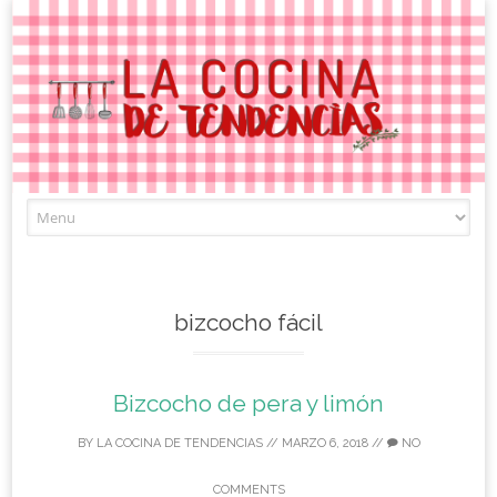
Skip
to
content
bizcocho fácil
Bizcocho de pera y limón
BY
LA COCINA DE TENDENCIAS
//
MARZO 6, 2018
//
NO
COMMENTS