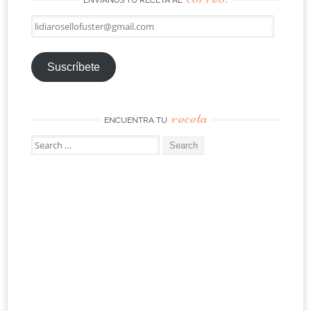
ENVÍANOS TU RECETA AL
lidiarosellofuster@gmail.com
Suscríbete
receta
ENCUENTRA TU
Search
for: