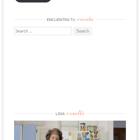
receta
ENCUENTRA TU
Search
for:
roselló
LIDIA