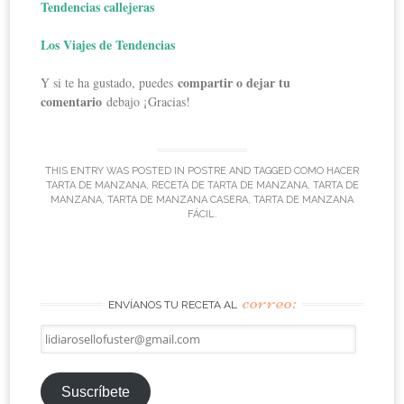
Tendencias callejeras
Los Viajes de Tendencias
compartir o dejar tu
Y si te ha gustado, puedes
comentario
debajo ¡Gracias!
THIS ENTRY WAS POSTED IN
POSTRE
AND TAGGED
COMO HACER
TARTA DE MANZANA
,
RECETA DE TARTA DE MANZANA
,
TARTA DE
MANZANA
,
TARTA DE MANZANA CASERA
,
TARTA DE MANZANA
FÁCIL
.
correo:
ENVÍANOS TU RECETA AL
lidiarosellofuster@gmail.com
Suscríbete