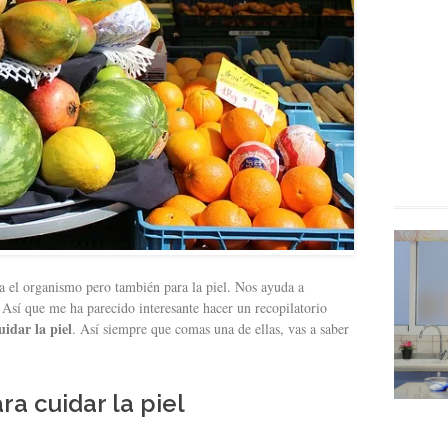
 el organismo pero también para la piel. Nos ayuda a
 Así que me ha parecido interesante hacer un recopilatorio
uidar la piel
. Así siempre que comas una de ellas, vas a saber
ra cuidar la piel