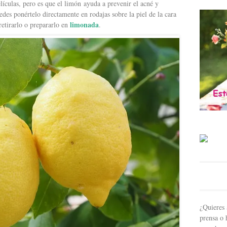
elículas, pero es que el limón ayuda a prevenir el acné y
edes ponértelo directamente en rodajas sobre la piel de la cara
limonada
retirarlo o prepararlo en
.
¿Quieres 
prensa o 