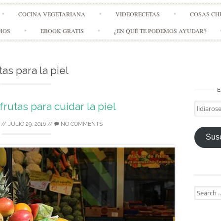
Skip
COCINA VEGETARIANA
VIDEORECETAS
COSAS CH
to
content
MOS
EBOOK GRATIS
¿EN QUÉ TE PODEMOS AYUDAR?
tas para la piel
E
rutas para cuidar la piel
lidiarose
//
JULIO 29, 2016
//
NO COMMENTS
Susc
Search
for: