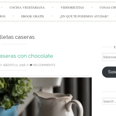
Skip
COCINA VEGETARIANA
VIDEORECETAS
COSAS CH
to
content
MOS
EBOOK GRATIS
¿EN QUÉ TE PODEMOS AYUDAR?
lletas caseras
E
aseras con chocolate
lidiarose
//
AGOSTO 11, 2016
//
NO COMMENTS
Susc
Search
for: