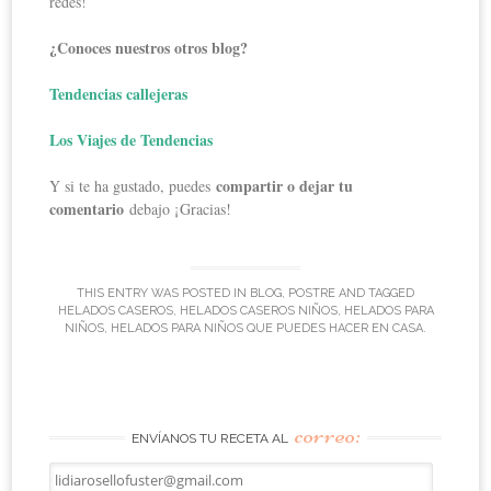
redes!
¿Conoces nuestros otros blog?
Tendencias callejeras
Los Viajes de Tendencias
compartir o dejar tu
Y si te ha gustado, puedes
comentario
debajo ¡Gracias!
THIS ENTRY WAS POSTED IN
BLOG
,
POSTRE
AND TAGGED
HELADOS CASEROS
,
HELADOS CASEROS NIÑOS
,
HELADOS PARA
NIÑOS
,
HELADOS PARA NIÑOS QUE PUEDES HACER EN CASA
.
correo:
ENVÍANOS TU RECETA AL
lidiarosellofuster@gmail.com