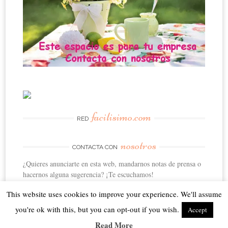
facilisimo.com
RED
nosotros
CONTACTA CON
¿Quieres anunciarte en esta web, mandarnos notas de prensa o
hacernos alguna sugerencia? ¡Te escuchamos!
This website uses cookies to improve your experience. We'll assume
you're ok with this, but you can opt-out if you wish.
Accept
Read More
Proudly powered by WordPress
|
Theme: Sugar & Spice by
WebTuts
.