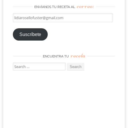
correo:
ENVÍANOS TU RECETA AL
lidiarosellofuster@gmail.com
Suscríbete
receta
ENCUENTRA TU
Search
for: