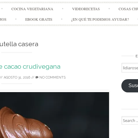
Skip
COCINA VEGETARIANA
VIDEORECETAS
COSAS CH
to
content
MOS
EBOOK GRATIS
¿EN QUÉ TE PODEMOS AYUDAR?
utella casera
E
 cacao crudivegana
lidiarose
//
AGOSTO 31, 2016
//
NO COMMENTS
Susc
Search
for: