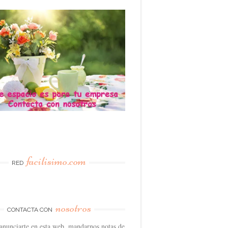
facilisimo.com
RED
nosotros
CONTACTA CON
anunciarte en esta web, mandarnos notas de