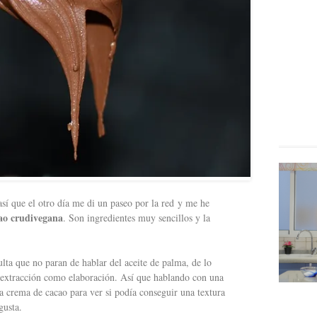
así que el otro día me di un paseo por la red y me he
ao crudivegana
. Son ingredientes muy sencillos y la
ulta que no paran de hablar del aceite de palma, de lo
su extracción como elaboración. Así que hablando con una
a crema de cacao para ver si podía conseguir una textura
gusta.