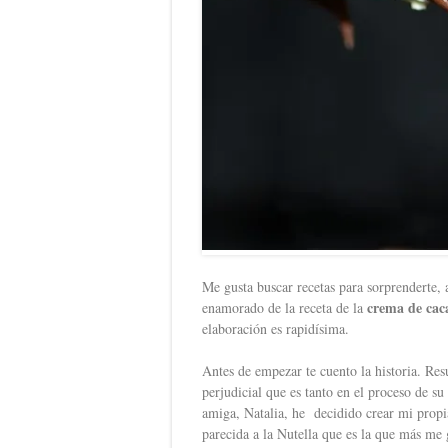
Me gusta buscar recetas para sorprenderte, 
crema de cac
enamorado de la receta de la
elaboración es rapidísima.
Antes de empezar te cuento la historia. Res
perjudicial que es tanto en el proceso de 
amiga, Natalia, he decidido crear mi propi
parecida a la Nutella que es la que más me 