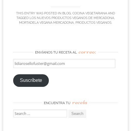
THIS ENTRY WAS POSTED IN
BLOG
,
COCINA VEGETARIANA
AND
TAGGED
LOS NUEVOS PRODUCTOS VEGANOS DE MERCADONA
,
MORTADELA VEGANA MERCADONA
,
PRODUCTOS VEGANOS
.
correo:
ENVÍANOS TU RECETA AL
lidiarosellofuster@gmail.com
Suscríbete
receta
ENCUENTRA TU
Search
for: