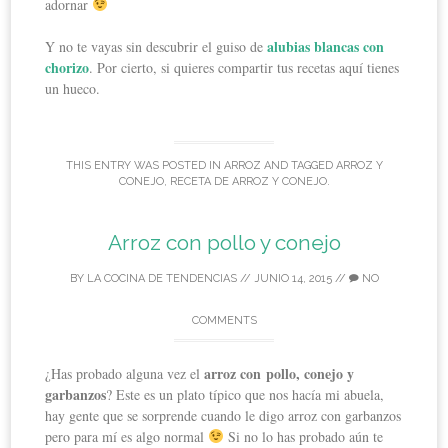
adornar
alubias blancas con
Y no te vayas sin descubrir el guiso de
chorizo
. Por cierto, si quieres compartir tus recetas aquí tienes
un hueco.
THIS ENTRY WAS POSTED IN
ARROZ
AND TAGGED
ARROZ Y
CONEJO
,
RECETA DE ARROZ Y CONEJO
.
Arroz con pollo y conejo
BY
LA COCINA DE TENDENCIAS
//
JUNIO 14, 2015
//
NO
COMMENTS
arroz con pollo, conejo y
¿Has probado alguna vez el
garbanzos
? Este es un plato típico que nos hacía mi abuela,
hay gente que se sorprende cuando le digo arroz con garbanzos
pero para mí es algo normal
Si no lo has probado aún te