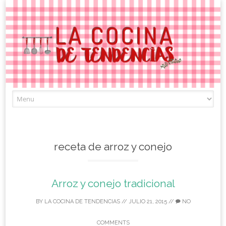
Skip
to
content
receta de arroz y conejo
Arroz y conejo tradicional
BY
LA COCINA DE TENDENCIAS
//
JULIO 21, 2015
//
NO
COMMENTS