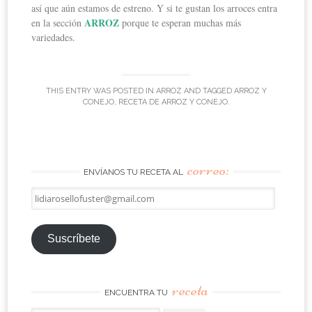
así que aún estamos de estreno. Y si te gustan los arroces entra
ARROZ
en la sección
porque te esperan muchas más
variedades.
THIS ENTRY WAS POSTED IN
ARROZ
AND TAGGED
ARROZ Y
CONEJO
,
RECETA DE ARROZ Y CONEJO
.
correo:
ENVÍANOS TU RECETA AL
lidiarosellofuster@gmail.com
Suscríbete
receta
ENCUENTRA TU