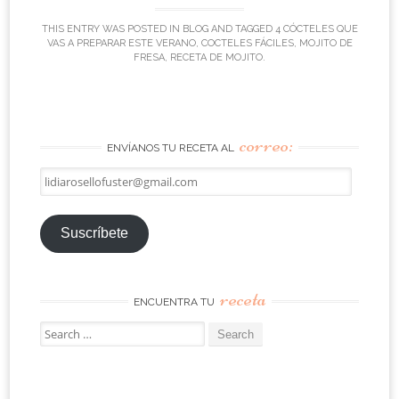
THIS ENTRY WAS POSTED IN
BLOG
AND TAGGED
4 CÓCTELES QUE
VAS A PREPARAR ESTE VERANO
,
COCTELES FÁCILES
,
MOJITO DE
FRESA
,
RECETA DE MOJITO
.
correo:
ENVÍANOS TU RECETA AL
lidiarosellofuster@gmail.com
Suscríbete
receta
ENCUENTRA TU
Search
for: