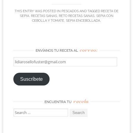
THIS ENTRY WAS POSTED IN
PESCADOS
AND TAGGED
RECETA DE
SEPIA
,
RECETAS SANAS
,
RETO RECETAS SANAS
,
SEPIA CON
CEBOLLA Y TOMATE
,
SEPIA ENCEBOLLADA
.
correo:
ENVÍANOS TU RECETA AL
lidiarosellofuster@gmail.com
Suscríbete
receta
ENCUENTRA TU
Search
for: