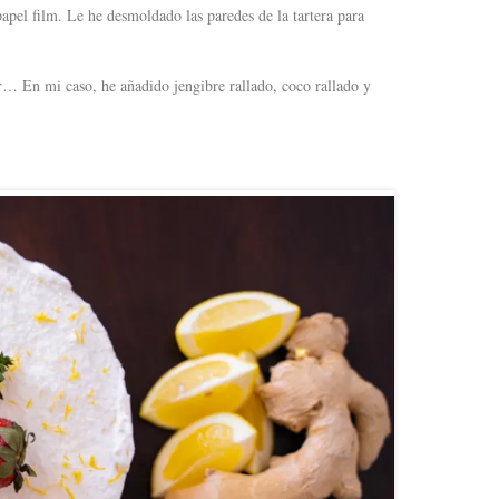
 papel film. Le he desmoldado las paredes de la tartera para
ar… En mi caso, he añadido jengibre rallado, coco rallado y