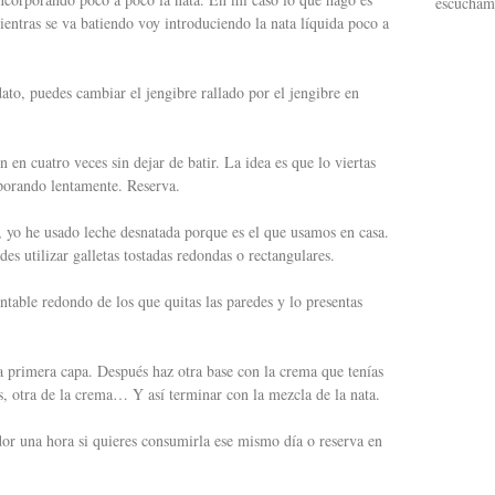
escucham
mientras se va batiendo voy introduciendo la nata líquida poco a
dato, puedes cambiar el jengibre rallado por el jengibre en
en cuatro veces sin dejar de batir. La idea es que lo viertas
rporando lentamente. Reserva.
, yo he usado leche desnatada porque es el que usamos en casa.
es utilizar galletas tostadas redondas o rectangulares.
able redondo de los que quitas las paredes y lo presentas
la primera capa. Después haz otra base con la crema que tenías
s, otra de la crema… Y así terminar con la mezcla de la nata.
dor una hora si quieres consumirla ese mismo día o reserva en