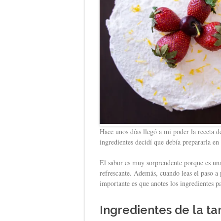
Hace unos días llegó a mi poder la receta d
ingredientes decidí que debía prepararla en
El sabor es muy sorprendente porque es una 
refrescante. Además, cuando leas el paso a 
importante es que anotes los ingredientes p
Ingredientes de la ta