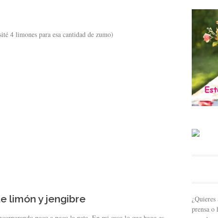
ité 4 limones para esa cantidad de zumo)
e limón y jengibre
¿Quieres 
prensa o 
ncorporando poco a poco la nata. En mi caso lo que hago es