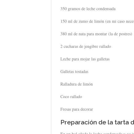
350 gramos de leche condensada
150 ml de zumo de limón (en mi caso neces
380 ml de nata para montar (la de postres)
2 cucharas de jengibre rallado
Leche para mojar las galletas
Galletas tostadas
Ralladura de limón
Coco rallado
Fresas para decorar
Preparación de la tarta d
En un bol añade la leche condensada y ve i