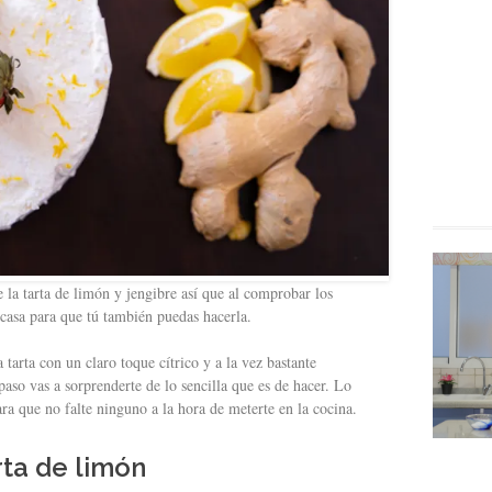
e la tarta de limón y jengibre así que al comprobar los
 casa para que tú también puedas hacerla.
tarta con un claro toque cítrico y a la vez bastante
paso vas a sorprenderte de lo sencilla que es de hacer. Lo
ara que no falte ninguno a la hora de meterte en la cocina.
rta de limón