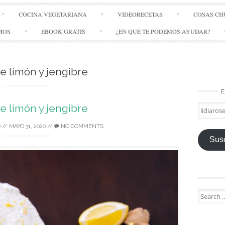
Skip
COCINA VEGETARIANA
VIDEORECETAS
COSAS CH
to
content
MOS
EBOOK GRATIS
¿EN QUÉ TE PODEMOS AYUDAR?
de limón y jengibre
E
de limón y jengibre
lidiarose
Ó
//
MAYO 31, 2020
//
NO COMMENTS
Susc
Search
for: