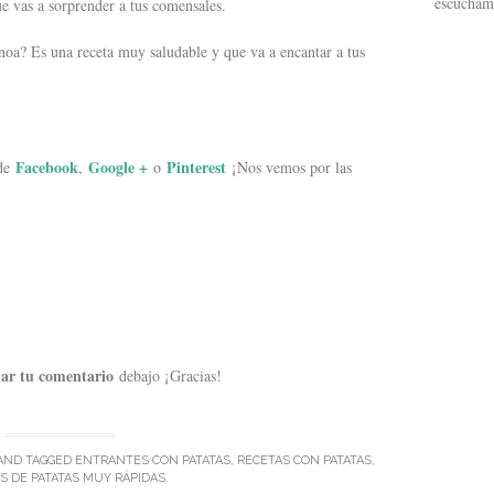
escucham
ue vas a sorprender a tus comensales.
inoa? Es una receta muy saludable y que va a encantar a tus
Facebook
Google +
Pinterest
 de
,
o
¡Nos vemos por las
jar tu comentario
debajo ¡Gracias!
AND TAGGED
ENTRANTES CON PATATAS
,
RECETAS CON PATATAS
,
S DE PATATAS MUY RÁPIDAS
.