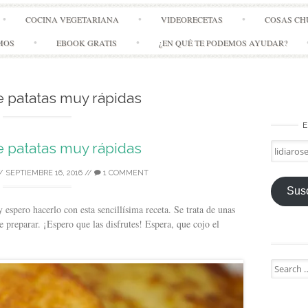
Skip
COCINA VEGETARIANA
VIDEORECETAS
COSAS CH
to
content
MOS
EBOOK GRATIS
¿EN QUÉ TE PODEMOS AYUDAR?
de patatas muy rápidas
E
de patatas muy rápidas
lidiarose
/
SEPTIEMBRE 16, 2016
//
1 COMMENT
Susc
 espero hacerlo con esta sencillísima receta. Se trata de unas
 preparar. ¡Espero que las disfrutes! Espera, que cojo el
Search
for: