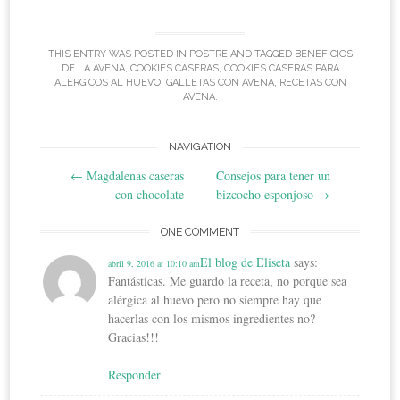
THIS ENTRY WAS POSTED IN
POSTRE
AND TAGGED
BENEFICIOS
DE LA AVENA
,
COOKIES CASERAS
,
COOKIES CASERAS PARA
ALÉRGICOS AL HUEVO
,
GALLETAS CON AVENA
,
RECETAS CON
AVENA
.
Post
NAVIGATION
←
Magdalenas caseras
Consejos para tener un
navigation
con chocolate
bizcocho esponjoso
→
ONE COMMENT
El blog de Eliseta
says:
abril 9, 2016 at 10:10 am
Fantásticas. Me guardo la receta, no porque sea
alérgica al huevo pero no siempre hay que
hacerlas con los mismos ingredientes no?
Gracias!!!
Responder