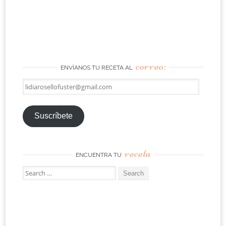
correo:
ENVÍANOS TU RECETA AL
lidiarosellofuster@gmail.com
Suscríbete
receta
ENCUENTRA TU
Search
for: