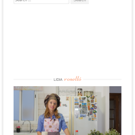
for:
roselló
LIDIA