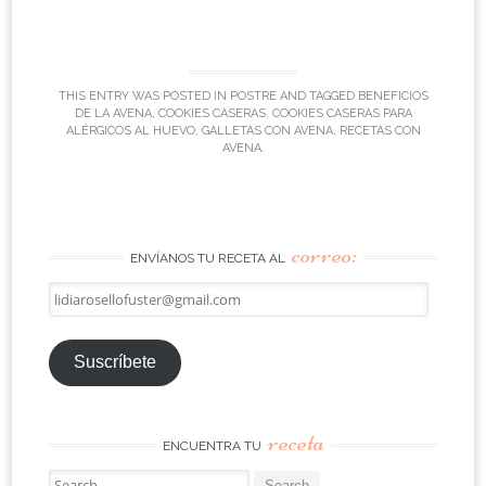
THIS ENTRY WAS POSTED IN
POSTRE
AND TAGGED
BENEFICIOS
DE LA AVENA
,
COOKIES CASERAS
,
COOKIES CASERAS PARA
ALÉRGICOS AL HUEVO
,
GALLETAS CON AVENA
,
RECETAS CON
AVENA
.
correo:
ENVÍANOS TU RECETA AL
lidiarosellofuster@gmail.com
Suscríbete
receta
ENCUENTRA TU
Search