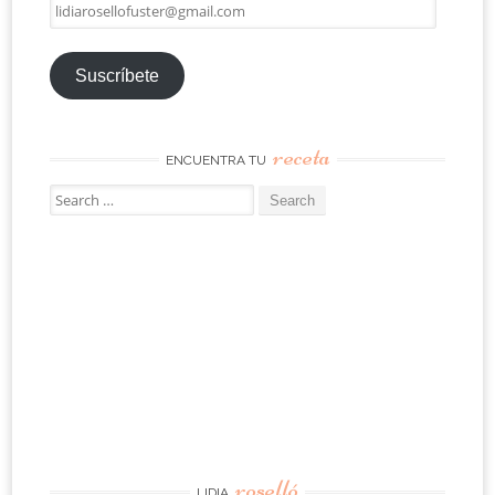
lidiarosellofuster@gmail.com
Suscríbete
receta
ENCUENTRA TU
Search
for:
roselló
LIDIA