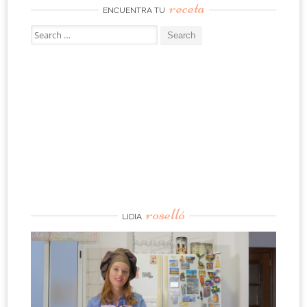
receta
ENCUENTRA TU
Search
for:
roselló
LIDIA