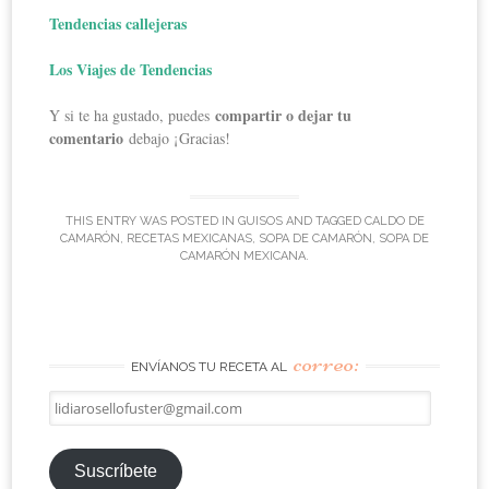
Tendencias callejeras
Los Viajes de Tendencias
compartir o dejar tu
Y si te ha gustado, puedes
comentario
debajo ¡Gracias!
THIS ENTRY WAS POSTED IN
GUISOS
AND TAGGED
CALDO DE
CAMARÓN
,
RECETAS MEXICANAS
,
SOPA DE CAMARÓN
,
SOPA DE
CAMARÓN MEXICANA
.
correo:
ENVÍANOS TU RECETA AL
lidiarosellofuster@gmail.com
Suscríbete