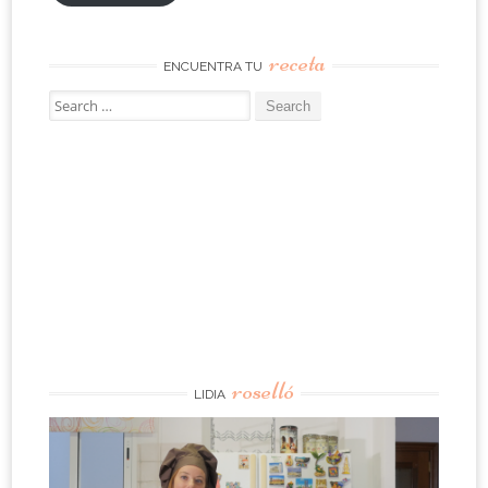
receta
ENCUENTRA TU
Search
for:
roselló
LIDIA