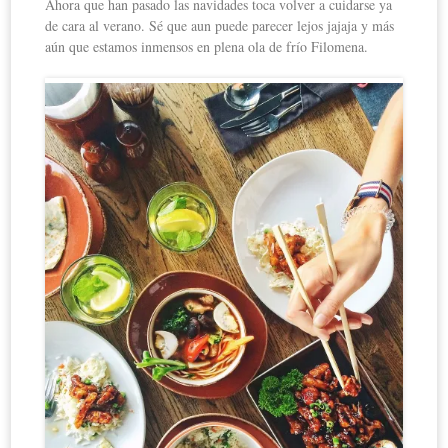
Ahora que han pasado las navidades toca volver a cuidarse ya
de cara al verano. Sé que aun puede parecer lejos jajaja y más
aún que estamos inmensos en plena ola de frío Filomena.