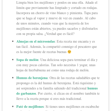
Limpia bien los mejillones y ponlos en una olla. Añade el
limón que previamente has limpiado y cortado en rodajas.
Incorpora un chorro de vino blanco y pimienta. Tapa para
que se haga al vapor y mueve de vez en cuando. Al cabo
de unos minutos, cuando veas que la mayoría de los
mejillones están abiertos, ya puedes sacarlos y disfrutarlos
con su propia salsa. ¿Verdad que es fácil?
Almejas en el microondas
: Esta receta me encanta y es
tan fácil. Además, la compartió conmigo el pescatero que
es la mejor fuente de recetas buenas
Sopa de melón
: Una deliciosa sopa para terminar el día y
con muy pocas calorías. Tan solo necesitas 1 yogur, unas
hojas de hierbabuena así como una rodaja de melón.
Humus de berenjena
: Otra de las recetas saludables que te
propongo es la del humus de berenjena. Está riquísimo y
humus
así sorprendes a tu familia saliendo del tradicional
de garbanzos
. Por cierto, si clicas en el nombre también te
llevo a la receta porque si eres más tradicional.
Paté de mejillones
: Si tienes unos mejillones en escabeche