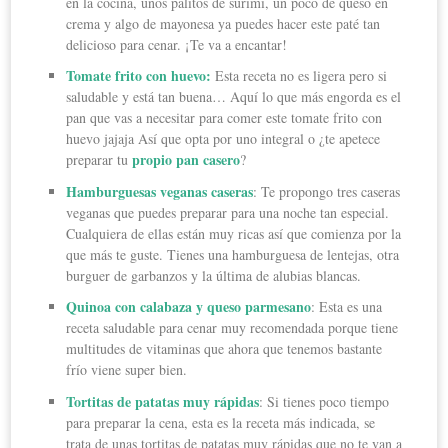
en la cocina, unos palitos de surimi, un poco de queso en
crema y algo de mayonesa ya puedes hacer este paté tan
delicioso para cenar. ¡Te va a encantar!
Tomate frito con huevo:
Esta receta no es ligera pero si
saludable y está tan buena… Aquí lo que más engorda es el
pan que vas a necesitar para comer este tomate frito con
huevo jajaja Así que opta por uno integral o ¿te apetece
propio pan casero
preparar tu
?
Hamburguesas veganas caseras
: Te propongo tres caseras
veganas que puedes preparar para una noche tan especial.
Cualquiera de ellas están muy ricas así que comienza por la
que más te guste. Tienes una hamburguesa de lentejas, otra
burguer de garbanzos y la última de alubias blancas.
Quinoa con calabaza y queso parmesano
: Esta es una
receta saludable para cenar muy recomendada porque tiene
multitudes de vitaminas que ahora que tenemos bastante
frío viene super bien.
Tortitas de patatas muy rápidas
: Si tienes poco tiempo
para preparar la cena, esta es la receta más indicada, se
trata de unas tortitas de patatas muy rápidas que no te van a