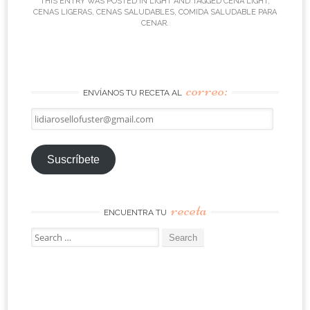
THIS ENTRY WAS POSTED IN
LIGHT
AND TAGGED
CENA LIGHT
,
CENAS LIGERAS
,
CENAS SALUDABLES
,
COMIDA SALUDABLE PARA
CENAR
.
correo:
ENVÍANOS TU RECETA AL
lidiarosellofuster@gmail.com
Suscríbete
receta
ENCUENTRA TU
Search
for: