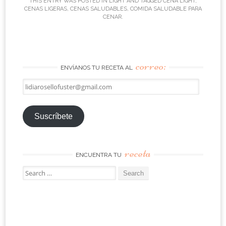
THIS ENTRY WAS POSTED IN
LIGHT
AND TAGGED
CENA LIGHT
,
CENAS LIGERAS
,
CENAS SALUDABLES
,
COMIDA SALUDABLE PARA
CENAR
.
correo:
ENVÍANOS TU RECETA AL
lidiarosellofuster@gmail.com
Suscríbete
receta
ENCUENTRA TU
Search
for: