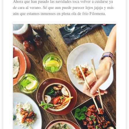
Ahora que han pasado las navidades toca volver a cuidarse ya
de cara al verano. Sé que aun puede parecer lejos jajaja y más
aún que estamos inmensos en plena ola de frío Filomena.