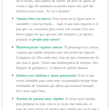
en la cocina, unos palitos de surimi, un poco de queso en
crema y algo de mayonesa ya puedes hacer este paté tan
delicioso para cenar. ¡Te va a encantar!
Tomate frito con huevo:
Esta receta no es ligera pero si
saludable y está tan buena… Aquí lo que más engorda es el
pan que vas a necesitar para comer este tomate frito con
huevo jajaja Así que opta por uno integral o ¿te apetece
propio pan casero
preparar tu
?
Hamburguesas veganas caseras
: Te propongo tres caseras
veganas que puedes preparar para una noche tan especial.
Cualquiera de ellas están muy ricas así que comienza por la
que más te guste. Tienes una hamburguesa de lentejas, otra
burguer de garbanzos y la última de alubias blancas.
Quinoa con calabaza y queso parmesano
: Esta es una
receta saludable para cenar muy recomendada porque tiene
multitudes de vitaminas que ahora que tenemos bastante
frío viene super bien.
Tortitas de patatas muy rápidas
: Si tienes poco tiempo
para preparar la cena, esta es la receta más indicada, se
trata de unas tortitas de patatas muy rápidas que no te van a