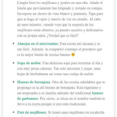
Limpia bien los mejillones y ponlos en una olla. Añade el
limón que previamente has limpiado y cortado en rodajas.
Incorpora un chorro de vino blanco y pimienta. Tapa para
que se haga al vapor y mueve de vez en cuando. Al cabo
de unos minutos, cuando veas que la mayoría de los
mejillones están abiertos, ya puedes sacarlos y disfrutarlos
con su propia salsa. ¿Verdad que es fácil?
Almejas en el microondas
: Esta receta me encanta y es
tan fácil. Además, la compartió conmigo el pescatero que
es la mejor fuente de recetas buenas
Sopa de melón
: Una deliciosa sopa para terminar el día y
con muy pocas calorías. Tan solo necesitas 1 yogur, unas
hojas de hierbabuena así como una rodaja de melón.
Humus de berenjena
: Otra de las recetas saludables que te
propongo es la del humus de berenjena. Está riquísimo y
humus
así sorprendes a tu familia saliendo del tradicional
de garbanzos
. Por cierto, si clicas en el nombre también te
llevo a la receta porque si eres más tradicional.
Paté de mejillones
: Si tienes unos mejillones en escabeche