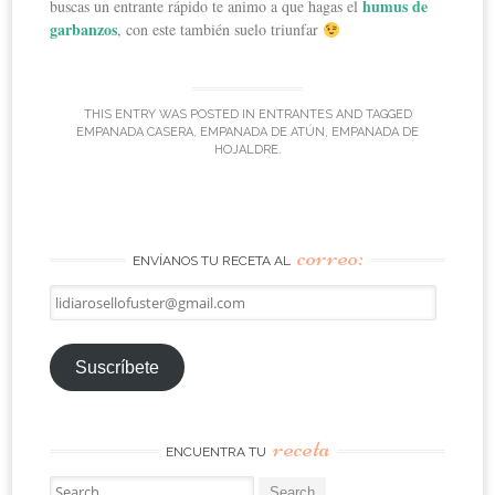
humus de
buscas un entrante rápido te animo a que hagas el
garbanzos
, con este también suelo triunfar
THIS ENTRY WAS POSTED IN
ENTRANTES
AND TAGGED
EMPANADA CASERA
,
EMPANADA DE ATÚN
,
EMPANADA DE
HOJALDRE
.
correo:
ENVÍANOS TU RECETA AL
lidiarosellofuster@gmail.com
Suscríbete
receta
ENCUENTRA TU
Search