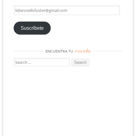
lidiarosellofuster@gmail.com
Suscríbete
receta
ENCUENTRA TU
Search
for: