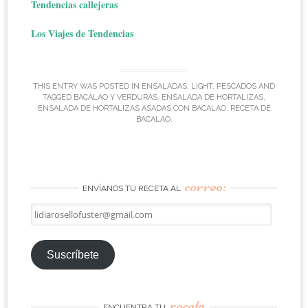
Tendencias callejeras
Los Viajes de Tendencias
THIS ENTRY WAS POSTED IN
ENSALADAS
,
LIGHT
,
PESCADOS
AND
TAGGED
BACALAO Y VERDURAS
,
ENSALADA DE HORTALIZAS
,
ENSALADA DE HORTALIZAS ASADAS CON BACALAO
,
RECETA DE
BACALAO
.
correo:
ENVÍANOS TU RECETA AL
lidiarosellofuster@gmail.com
Suscríbete
receta
ENCUENTRA TU