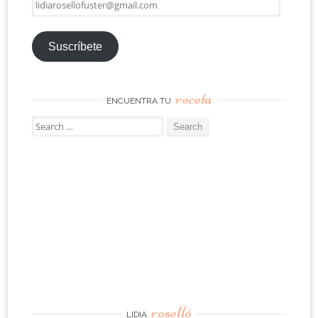
lidiarosellofuster@gmail.com
Suscríbete
receta
ENCUENTRA TU
Search
for:
roselló
LIDIA