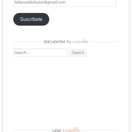
lidiarosellofuster@gmail.com
Suscríbete
receta
ENCUENTRA TU
Search
for:
roselló
LIDIA