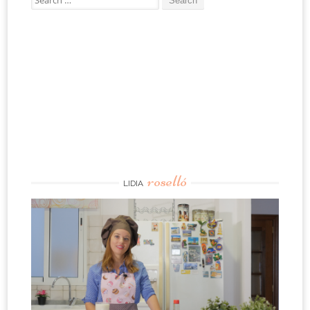
for:
roselló
LIDIA