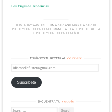
Los Viajes de Tendencias
THIS ENTRY WAS POSTED IN
ARROZ
AND TAGGED
ARROZ DE
POLLO Y CONEJO
,
PAELLA DE CARNE
,
PAELLA DE POLLO
,
PAELLA
DE POLLO Y CONEJO
,
PAELLA FÁCIL
.
correo:
ENVÍANOS TU RECETA AL
lidiarosellofuster@gmail.com
Suscríbete
receta
ENCUENTRA TU
Search