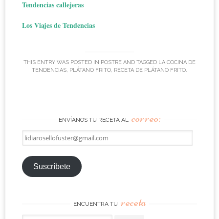
Tendencias callejeras
Los Viajes de Tendencias
THIS ENTRY WAS POSTED IN
POSTRE
AND TAGGED
LA COCINA DE
TENDENCIAS
,
PLÁTANO FRITO
,
RECETA DE PLÁTANO FRITO
.
correo:
ENVÍANOS TU RECETA AL
lidiarosellofuster@gmail.com
Suscríbete
receta
ENCUENTRA TU
Search