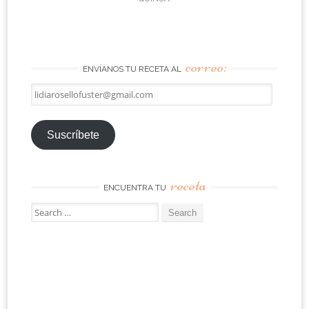
correo:
ENVÍANOS TU RECETA AL
lidiarosellofuster@gmail.com
Suscríbete
receta
ENCUENTRA TU
Search
for: